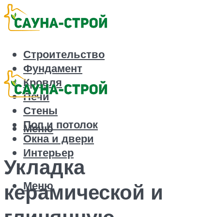
Строительство
Фундамент
Кровля
Печи
Стены
Пол и потолок
Меню
Окна и двери
Интерьер
Укладка
Меню
керамической и
глинянную