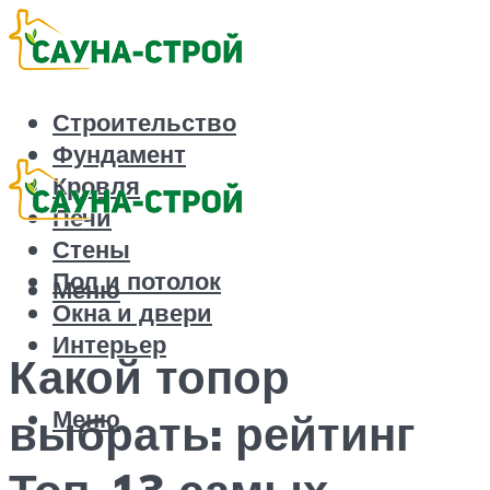
Строительство
Фундамент
Кровля
Печи
Стены
Пол и потолок
Меню
Окна и двери
Интерьер
Какой топор
Меню
выбрать: рейтинг
Топ-13 самых