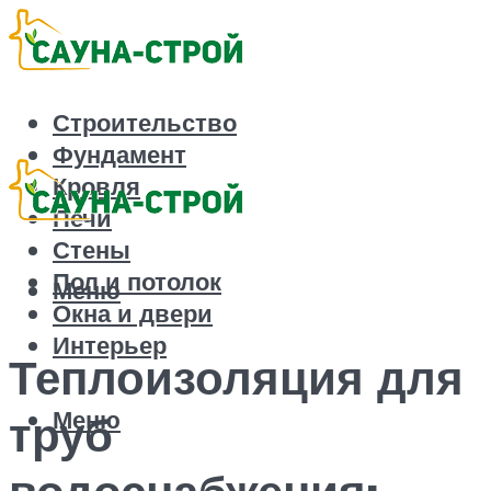
Строительство
Фундамент
Кровля
Печи
Стены
Пол и потолок
Меню
Окна и двери
Интерьер
Теплоизоляция для
Меню
труб
водоснабжения: