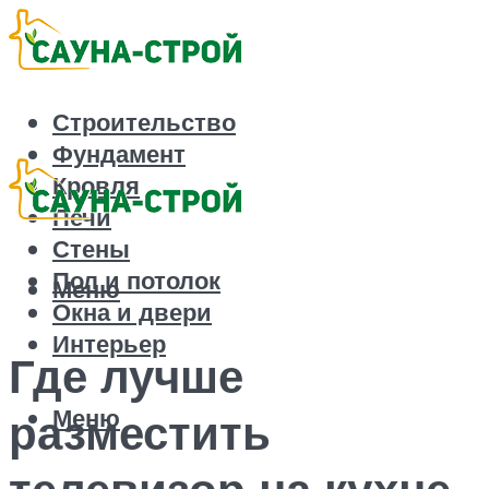
Строительство
Фундамент
Кровля
Печи
Стены
Пол и потолок
Меню
Окна и двери
Интерьер
Где лучше
Меню
разместить
телевизор на кухне