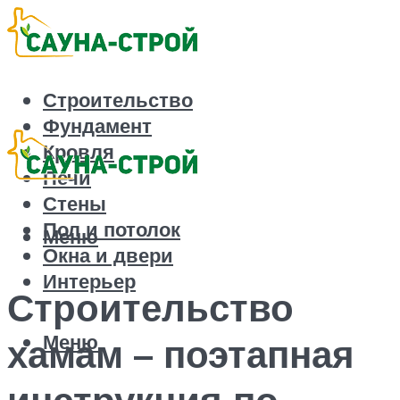
Строительство
Фундамент
Кровля
Печи
Стены
Пол и потолок
Меню
Окна и двери
Интерьер
Строительство
Меню
хамам – поэтапная
инструкция по