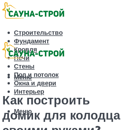
Строительство
Фундамент
Кровля
Печи
Стены
Пол и потолок
Меню
Окна и двери
Интерьер
Как построить
Меню
домик для колодца
своими руками?