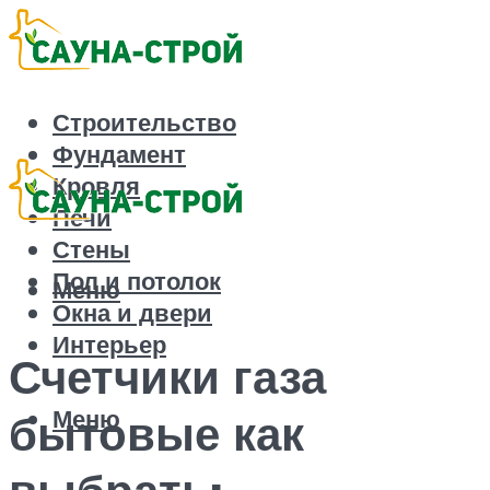
Строительство
Фундамент
Кровля
Печи
Стены
Пол и потолок
Меню
Окна и двери
Интерьер
Счетчики газа
Меню
бытовые как
выбрать: