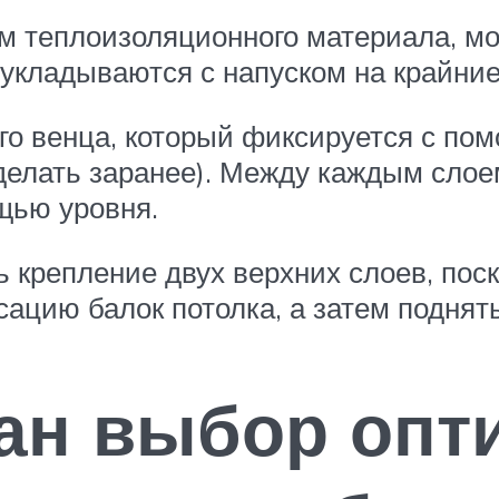
м теплоизоляционного материала, мо
укладываются с напуском на крайние
о венца, который фиксируется с по
сделать заранее). Между каждым слое
щью уровня.
крепление двух верхних слоев, поск
ацию балок потолка, а затем поднят
ан выбор опт