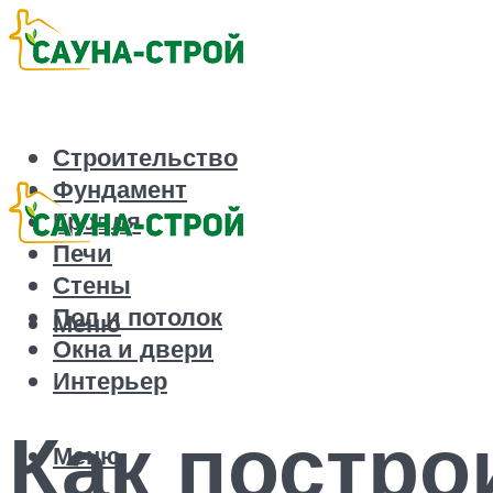
Строительство
Фундамент
Кровля
Печи
Стены
Пол и потолок
Меню
Окна и двери
Интерьер
Как постро
Меню