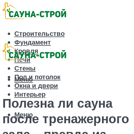
Строительство
Фундамент
Кровля
Печи
Стены
Пол и потолок
Меню
Окна и двери
Интерьер
Полезна ли сауна
Меню
после тренажерного
зала – правда из