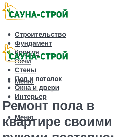
Строительство
Фундамент
Кровля
Печи
Стены
Пол и потолок
Меню
Окна и двери
Интерьер
Ремонт пола в
Меню
квартире своими
руками поэтапно: