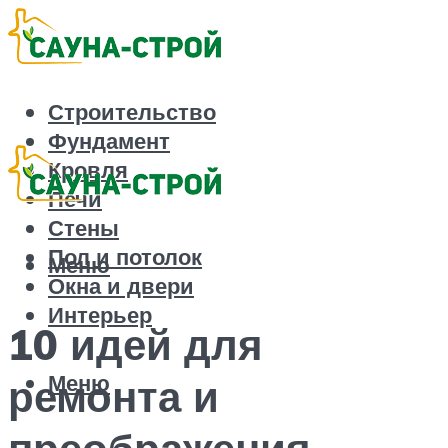
Строительство
Фундамент
Кровля
Печи
Стены
Пол и потолок
Меню
Окна и двери
Интерьер
10 идей для
Меню
ремонта и
преображения