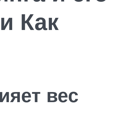
и Как
лияет вес