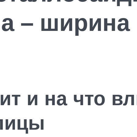
а – ширина 
ит и на что в
пицы