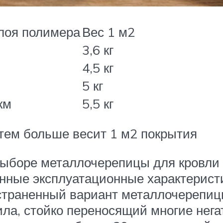
лоя полимера
Вес 1 м2
3,6 кг
4,5 кг
5 кг
км
5,5 кг
 тем больше весит 1 м2 покрытия
 выборе металлочерепицы для кровли
ленные эксплуатационные характерист
страненный вариант металлочерепицы
тила, стойко переносящий многие не