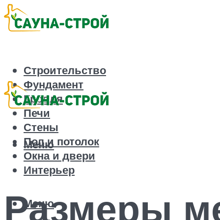
Строительство
Фундамент
Кровля
Печи
Стены
Пол и потолок
Меню
Окна и двери
Интерьер
Размеры ме
Меню