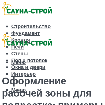
Строительство
Фундамент
Кровля
Печи
Стены
Пол и потолок
Меню
Окна и двери
Интерьер
Оформление
Меню
рабочей зоны для
подростка: примеры