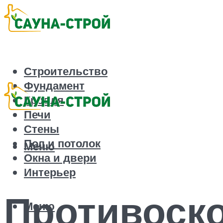
Строительство
Фундамент
Кровля
Печи
Стены
Пол и потолок
Меню
Окна и двери
Интерьер
Противоско
Меню