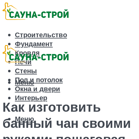
Строительство
Фундамент
Кровля
Печи
Стены
Пол и потолок
Меню
Окна и двери
Интерьер
Как изготовить
Меню
банный чан своими
руками: пошаговая