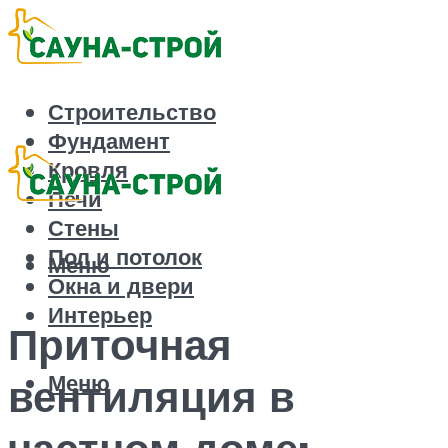
Строительство
Фундамент
Кровля
Печи
Стены
Пол и потолок
Меню
Окна и двери
Интерьер
Приточная
Меню
вентиляция в
частном доме: