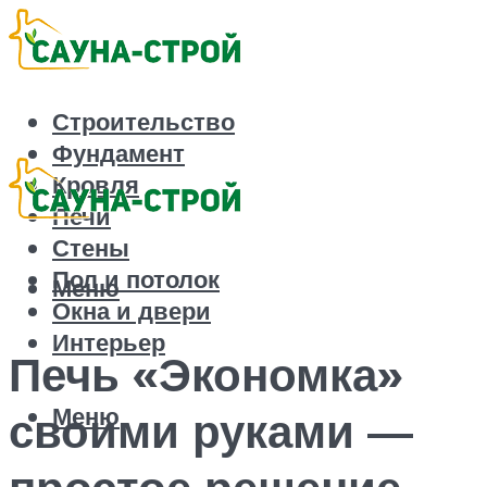
Строительство
Фундамент
Кровля
Печи
Стены
Пол и потолок
Меню
Окна и двери
Интерьер
Печь «Экономка»
Меню
своими руками —
простое решение