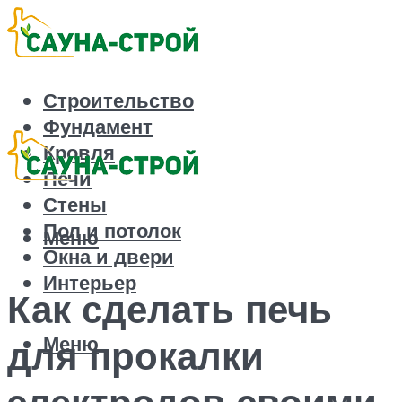
Строительство
Фундамент
Кровля
Печи
Стены
Пол и потолок
Меню
Окна и двери
Интерьер
Как сделать печь
Меню
для прокалки
электродов своими