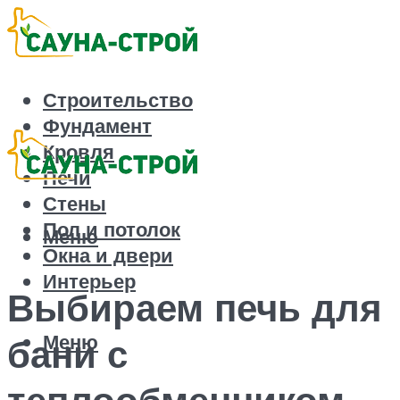
Строительство
Фундамент
Кровля
Печи
Стены
Пол и потолок
Меню
Окна и двери
Интерьер
Выбираем печь для
Меню
бани с
теплообменником