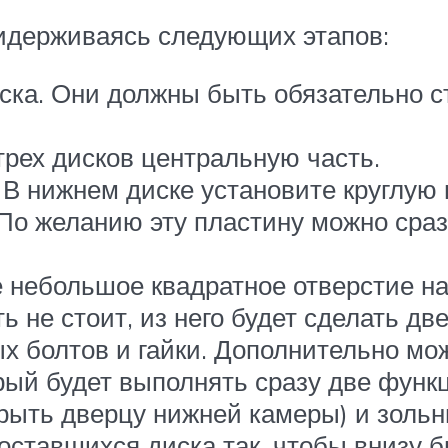
ридерживаясь следующих этапов:
иска. Они должны быть обязательно 
трех дисков центральную часть.
 В нижнем диске установите круглую
 По желанию эту пластину можно сра
 небольшое квадратное отверстие на
ть не стоит, из него будет сделать д
х болтов и гайки. Дополнительно мож
орый будет выполнять сразу две фун
крыть дверцу нижней камеры) и зольн
оставшихся диска так, чтобы внизу 