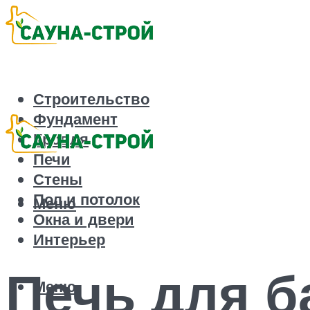
Строительство
Фундамент
Кровля
Печи
Стены
Пол и потолок
Меню
Окна и двери
Интерьер
Печь для б
Меню