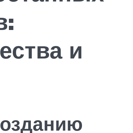
в:
ества и
созданию