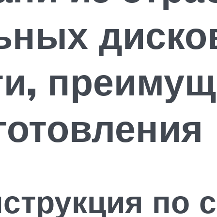
ьных диско
и, преимущ
готовления
струкция по 