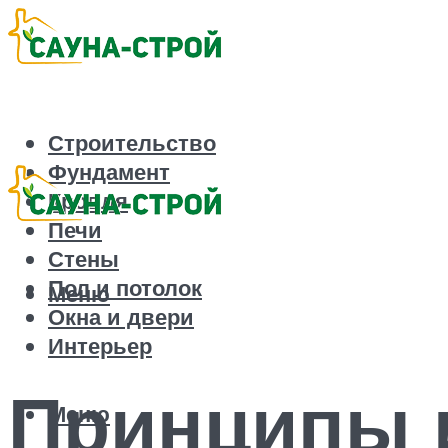
Строительство
Фундамент
Кровля
Печи
Стены
Пол и потолок
Меню
Окна и двери
Интерьер
Принципы и
Меню