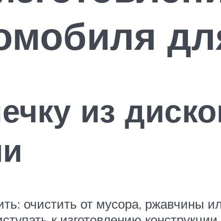
омобиля дл
печку из диско
ми
ить: очистить от мусора, ржавчины и
ступать к изготовлению конструкции,