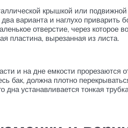
таллической крышкой или подвижной
 два варианта и наглухо приварить 
енькое отверстие, через которое вод
я пластина, вырезанная из листа.
части и на дне емкости прорезаются 
есь бак, должна плотно перекрывать
го дна устанавливается тонкая трубк