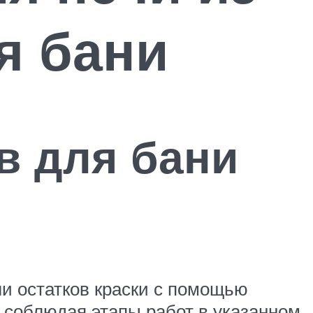
я бани
в для бани
ли остатков краски с помощью
 соблюдая этапы работ в указанном