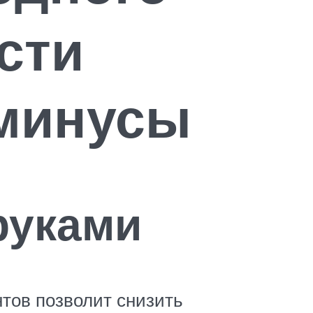
сти
 минусы
руками
тов позволит снизить