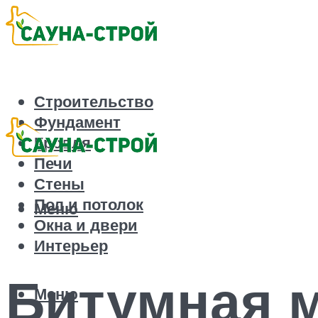
Строительство
Фундамент
Кровля
Печи
Стены
Пол и потолок
Меню
Окна и двери
Интерьер
Битумная м
Меню