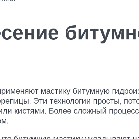
сение битумн
 применяют мастику битумную гидрои
ерепицы. Эти технологии просты, пот
или кистями. Более сложный процесс
ем.
 что битумную мастику укладывают н