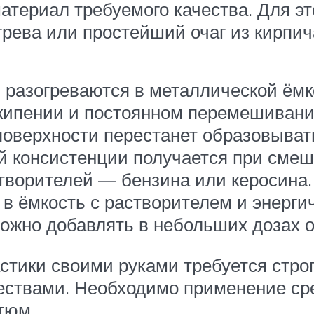
атериал требуемого качества. Для эт
рева или простейший очаг из кирпич
разогреваются в металлической ёмко
 кипении и постоянном перемешиван
поверхности перестанет образовыват
й консистенции получается при сме
створителей — бензина или керосина
в ёмкость с растворителем и энерги
 можно добавлять в небольших дозах
стики своими руками требуется стро
ествами. Необходимо применение с
тюм.