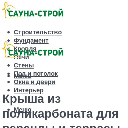
Строительство
Фундамент
Кровля
Печи
Стены
Пол и потолок
Меню
Окна и двери
Интерьер
Крыша из
Меню
поликарбоната для
веранды и террасы