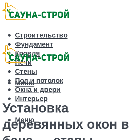
Строительство
Фундамент
Кровля
Печи
Стены
Пол и потолок
Меню
Окна и двери
Интерьер
Установка
Меню
деревянных окон в
бане — этапы