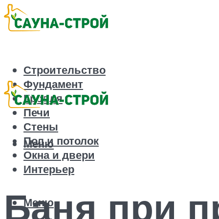
Строительство
Фундамент
Кровля
Печи
Стены
Пол и потолок
Меню
Окна и двери
Интерьер
Баня при п
Меню