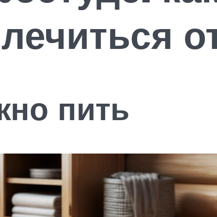
лечиться о
жно пить