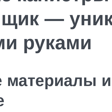
ящик — уни
ми руками
 материалы и
е