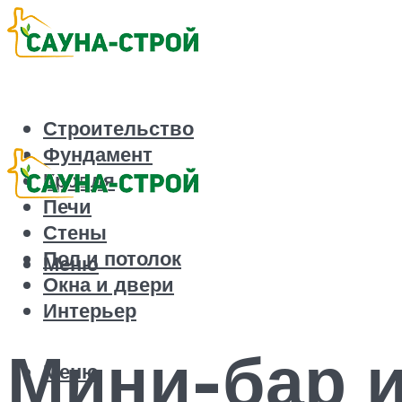
Строительство
Фундамент
Кровля
Печи
Стены
Пол и потолок
Меню
Окна и двери
Интерьер
Мини-бар и
Меню