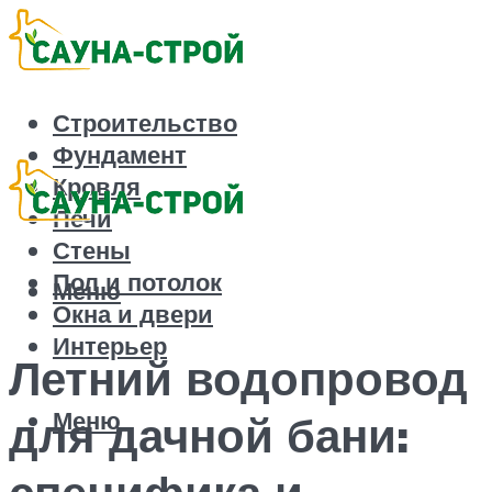
Строительство
Фундамент
Кровля
Печи
Стены
Пол и потолок
Меню
Окна и двери
Интерьер
Летний водопровод
Меню
для дачной бани:
специфика и