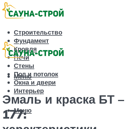
Строительство
Фундамент
Кровля
Печи
Стены
Пол и потолок
Меню
Окна и двери
Интерьер
Эмаль и краска БТ –
Меню
177:
характеристики,