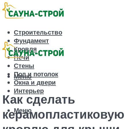
Строительство
Фундамент
Кровля
Печи
Стены
Пол и потолок
Меню
Окна и двери
Интерьер
Как сделать
Меню
керамопластиковую
кровлю для крыши