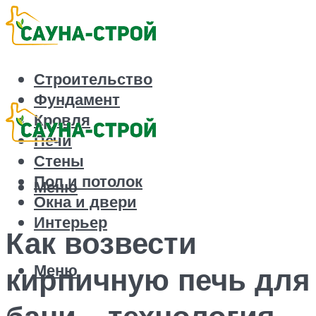
Строительство
Фундамент
Кровля
Печи
Стены
Пол и потолок
Меню
Окна и двери
Интерьер
Как возвести
Меню
кирпичную печь для
бани – технология