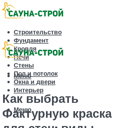
Строительство
Фундамент
Кровля
Печи
Стены
Пол и потолок
Меню
Окна и двери
Интерьер
Как выбрать
Меню
Фактурную краска
для стен: виды,