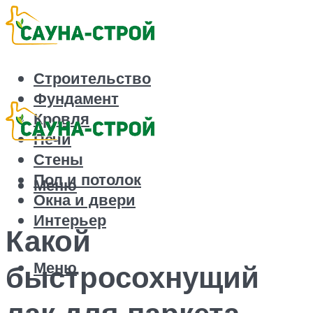
Строительство
Фундамент
Кровля
Печи
Стены
Пол и потолок
Меню
Окна и двери
Интерьер
Какой
Меню
быстросохнущий
лак для паркета