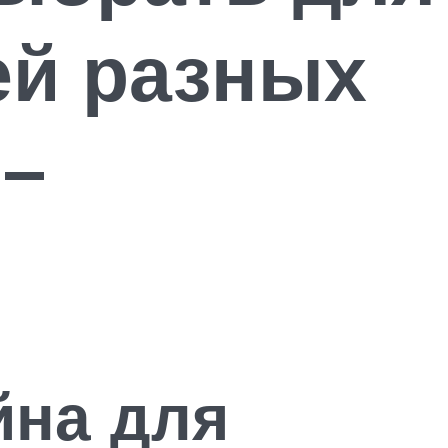
ей разных
 –
на для