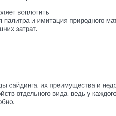
оляет воплотить
я палитра и имитация природного ма
шних затрат.
 сайдинга, их преимущества и недос
йств отдельного вида, ведь у каждого
обно.