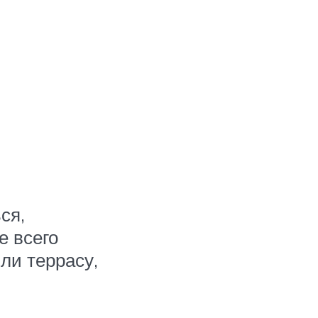
ся,
е всего
ли террасу,