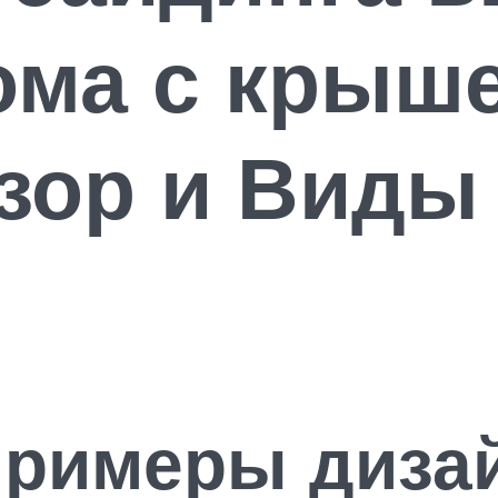
ома с крыш
зор и Виды
римеры дизай