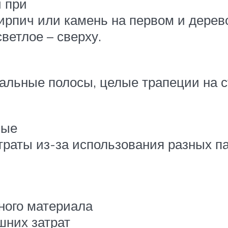
 при
ирпич или камень на первом и дерев
ветлое – сверху.
и
тальные полосы, целые трапеции на 
ные
раты из-за использования разных па
ного материала
шних затрат