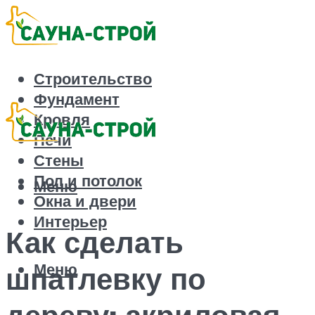
Строительство
Фундамент
Кровля
Печи
Стены
Пол и потолок
Меню
Окна и двери
Интерьер
Как сделать
Меню
шпатлевку по
дереву: акриловая,