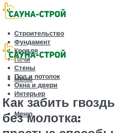
Строительство
Фундамент
Кровля
Печи
Стены
Пол и потолок
Меню
Окна и двери
Интерьер
Как забить гвоздь
Меню
без молотка:
простые способы