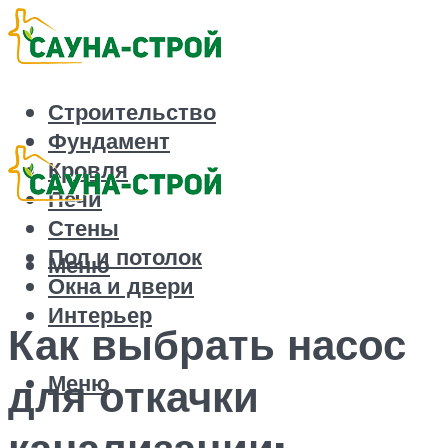
Строительство
Фундамент
Кровля
Печи
Стены
Пол и потолок
Меню
Окна и двери
Интерьер
Как выбрать насос
Меню
для откачки
канализации: