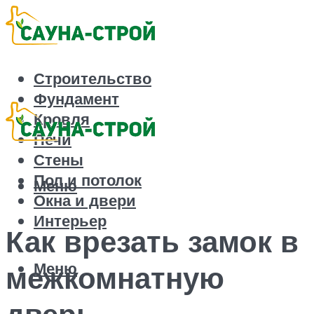
Строительство
Фундамент
Кровля
Печи
Стены
Пол и потолок
Меню
Окна и двери
Интерьер
Как врезать замок в
Меню
межкомнатную
дверь