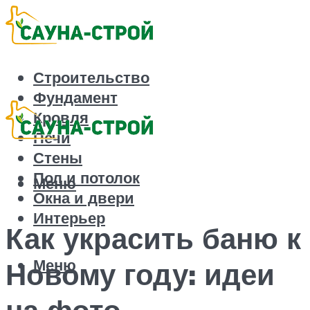
Строительство
Фундамент
Кровля
Печи
Стены
Пол и потолок
Меню
Окна и двери
Интерьер
Как украсить баню к
Меню
Новому году: идеи
на фото