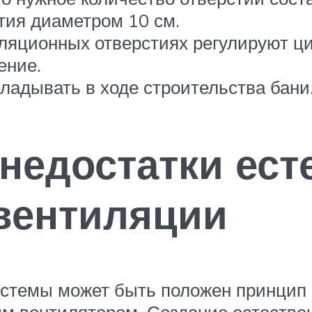
тия диаметром 10 см.
ляционных отверстиях регулируют ц
ение.
адывать в ходе строительства бани
недостатки ест
вентиляции
истемы может быть положен принцип 