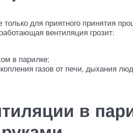
 только для приятного принятия проц
работающая вентиляция грозит:
ом в парилке;
копления газов от печи, дыхания люд
нтиляции в пар
 руками