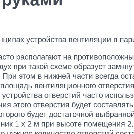
нципах устройства вентиляции в пар
асто располагают на противоположных
дух при такой схеме образует замкну
При этом в нижней части всегда оста
площадь вентиляционного отверстия 
я устройства отверстий часто испол
я этого отверстия будет составлять 
орого будет достаточной выбранной т
анник 1 х 2 м при высоте помещения 2
то нужное количество отверстий соста