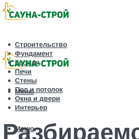
Строительство
Фундамент
Кровля
Печи
Стены
Пол и потолок
Меню
Окна и двери
Интерьер
Разбираемс
Меню