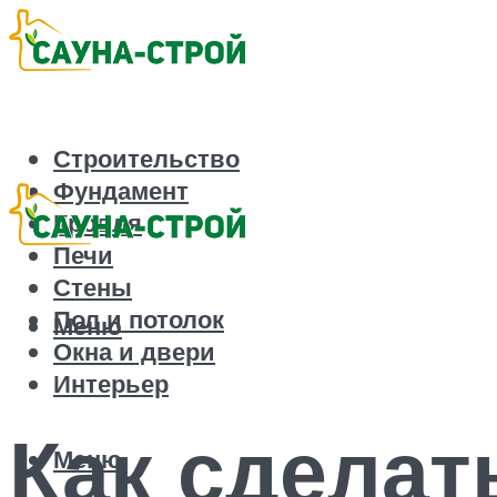
Строительство
Фундамент
Кровля
Печи
Стены
Пол и потолок
Меню
Окна и двери
Интерьер
Как сделат
Меню