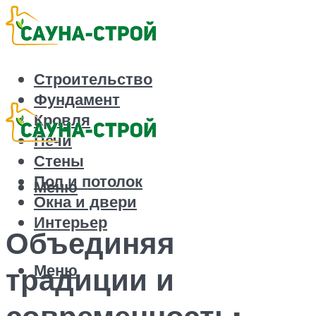
Строительство
Фундамент
Кровля
Печи
Стены
Пол и потолок
Меню
Окна и двери
Интерьер
Объединяя
Меню
традиции и
современность: