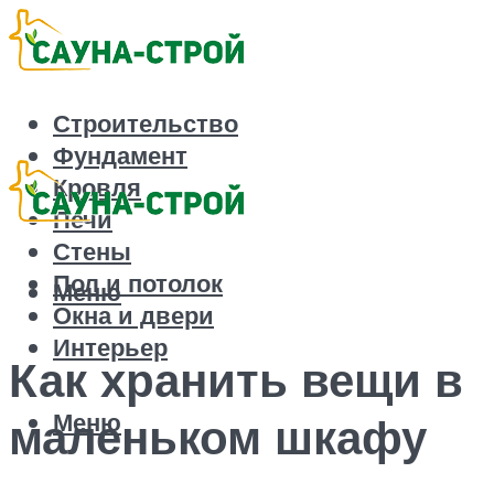
Строительство
Фундамент
Кровля
Печи
Стены
Пол и потолок
Меню
Окна и двери
Интерьер
Как хранить вещи в
Меню
маленьком шкафу