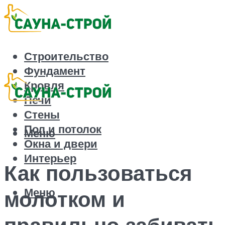
Строительство
Фундамент
Кровля
Печи
Стены
Пол и потолок
Меню
Окна и двери
Интерьер
Как пользоваться
Меню
молотком и
правильно забивать