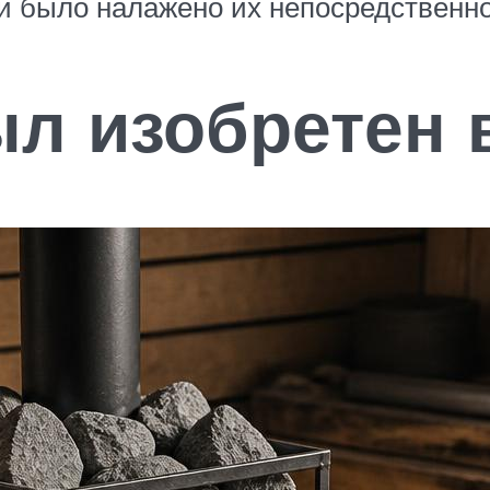
ии было налажено их непосредственно
л изобретен 