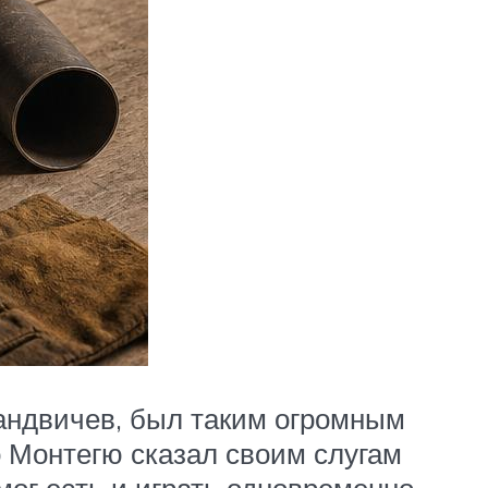
Сандвичев, был таким огромным
го Монтегю сказал своим слугам
ог есть и играть одновременно.