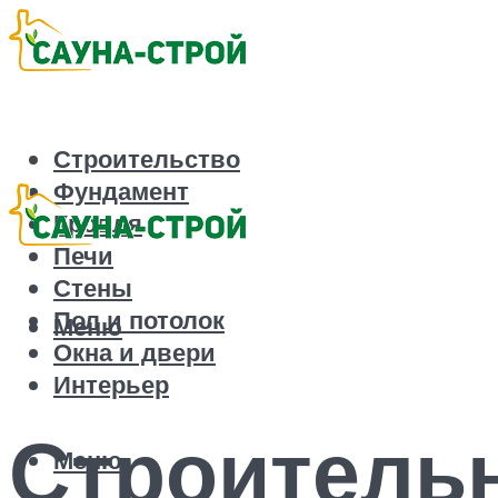
Строительство
Фундамент
Кровля
Печи
Стены
Пол и потолок
Меню
Окна и двери
Интерьер
Строительн
Меню