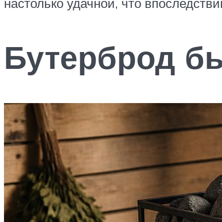
настолько удачной, что впоследств
Бутерброд бы