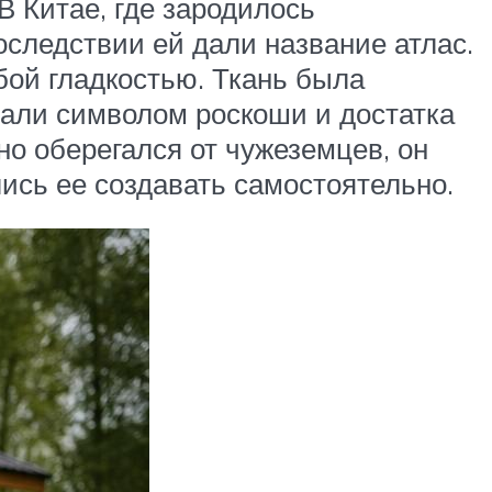
В Китае, где зародилось
оследствии ей дали название атлас.
бой гладкостью. Ткань была
тали символом роскоши и достатка
но оберегался от чужеземцев, он
ись ее создавать самостоятельно.