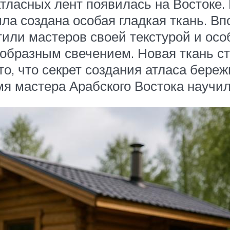
ласных лент появилась на Востоке. 
ла создана особая гладкая ткань. Вп
или мастеров своей текстурой и осо
образным свечением. Новая ткань с
то, что секрет создания атласа береж
мя мастера Арабского Востока научил