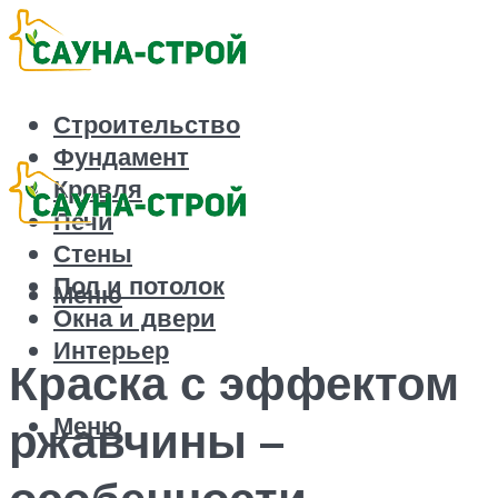
Строительство
Фундамент
Кровля
Печи
Стены
Пол и потолок
Меню
Окна и двери
Интерьер
Краска с эффектом
Меню
ржавчины –
особенности