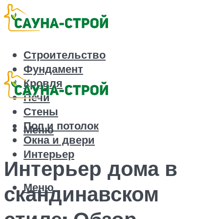
Строительство
Фундамент
Кровля
Печи
Стены
Пол и потолок
Меню
Окна и двери
Интерьер
Интерьер дома в
Меню
скандинавском
стиле: Обзор –