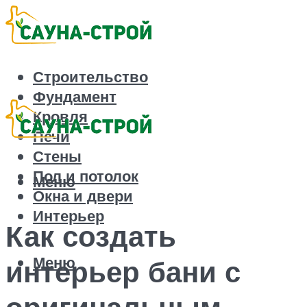
Строительство
Фундамент
Кровля
Печи
Стены
Пол и потолок
Меню
Окна и двери
Интерьер
Как создать
Меню
интерьер бани с
оригинальным