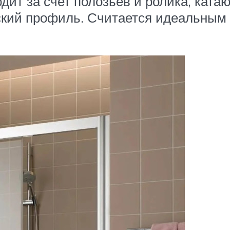
ит за счет полозьев и ролика, катаю
кий профиль. Считается идеальным 