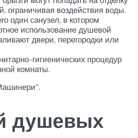
брызги могут попадать на отделку
й, ограничивая воздействия воды.
го один санузел, в котором
ортное использование душевой
вливают двери, перегородки или
нитарно-гигиенических процедур
нной комнаты.
Машинери”.
ий душевых