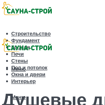
Строительство
Фундамент
Кровля
Печи
Стены
Пол и потолок
Меню
Окна и двери
Интерьер
Душевые дв
Меню