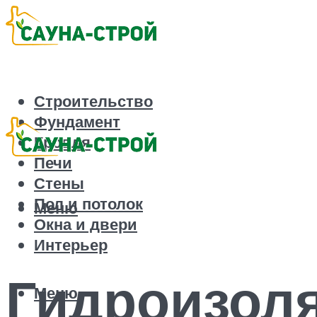
Строительство
Фундамент
Кровля
Печи
Стены
Пол и потолок
Меню
Окна и двери
Интерьер
Гидроизоля
Меню