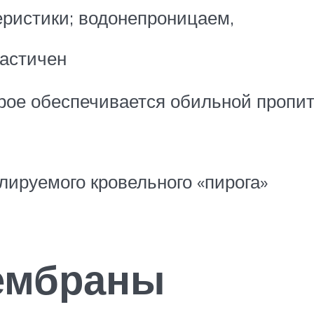
еристики; водонепроницаем,
ластичен
орое обеспечивается обильной пропи
лируемого кровельного «пирога»
ембраны