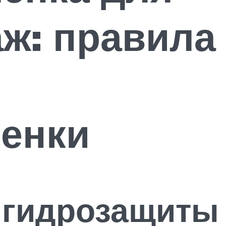
аж: правила
ленки
 гидрозащиты