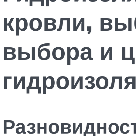
кровли, вы
выбора и ц
гидроизол
Разновиднос