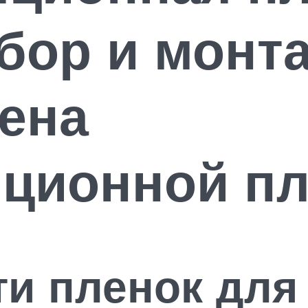
бор и монт
ена
яционной п
ти пленок для