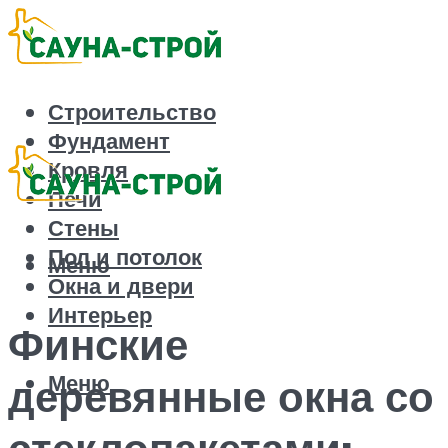
Строительство
Фундамент
Кровля
Печи
Стены
Пол и потолок
Меню
Окна и двери
Интерьер
Финские
Меню
деревянные окна со
стеклопакетами: